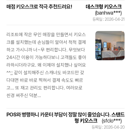
매점 키오스크로 적극 추천드려요!
데스크형 키오스크
(banhwa***)
등록일 : 2026-04-21
리조트에 작은 무인 매장을 만들면서 키오스
크를 설치했는데 손님들이 알아서 척척 결제
하고 가시니까 너~무 편리합니다. 무엇보다
24시간 이용이 가능하다보니 고객들도 좋아
라하시더라구요. 왜 이제야 설치했나 싶어요
^^;; 같이 설치해주신 스캐너도 바코드만 갖
다대면 바로 바로 찍혀서 결제 속도도 빠르
고... 또 재고 관리도 편리합니다. 여러모로
씬경 써주신 덕분...
POS와 병행하니 카운터 부담이 정말 많이 줄었습니다.
스탠드
형 키오스크
(sfclo***)
등록일 : 2026-04-20