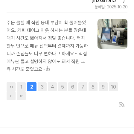
(mxxsma15***)
등록일 : 2025-10-20
주문 몰릴 때 직원 응대 부담이 확 줄어들었
어요. 커피 테이크 아웃 하시는 분들 많은데
대기 시간도 짧아져서 정말 좋습니다. 터치
한두 번으로 메뉴 선택부터 결제까지 가능하
니까 손님들도 너무 편하다고 하세요~ 직접
메뉴판 들고 설명하지 않아도 돼서 직원 교
육 시간도 줄었고요~👍
1
3
4
5
6
7
8
9
10
2