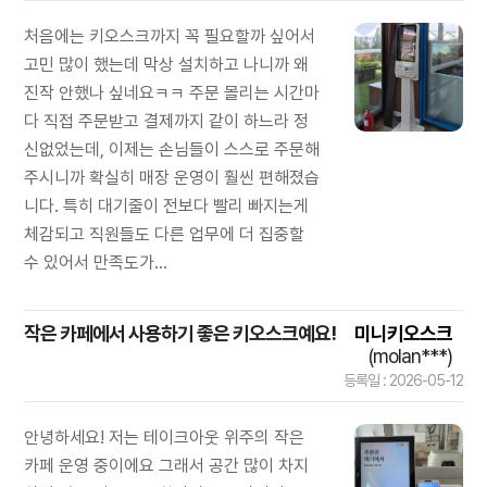
처음에는 키오스크까지 꼭 필요할까 싶어서
고민 많이 했는데 막상 설치하고 나니까 왜
진작 안했나 싶네요ㅋㅋ 주문 몰리는 시간마
다 직접 주문받고 결제까지 같이 하느라 정
신없었는데, 이제는 손님들이 스스로 주문해
주시니까 확실히 매장 운영이 훨씬 편해졌습
니다. 특히 대기줄이 전보다 빨리 빠지는게
체감되고 직원들도 다른 업무에 더 집중할
수 있어서 만족도가...
작은 카페에서 사용하기 좋은 키오스크예요!
미니키오스크
(molan***)
등록일 : 2026-05-12
안녕하세요! 저는 테이크아웃 위주의 작은
카페 운영 중이에요 그래서 공간 많이 차지