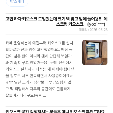
빵스캐너
고민 하다 키오스크 도입했는데 크기 딱 맞고 맘에 들어용!!
데
스크형 키오스크
(iyoo1***)
등록일 : 2026-05-28
카페 운영하는데 예전부터 키오스크를 설치
할까말까 진짜 엄청 고민했었어요.. 매장 공
간이 넓은 편이 아니라 괜히 답답해 보일까
봐 계속 미루고 있었거든용.. 근데 신신에서
키오스크 설치하고 나서는 왜 이제야 했나싶
을 정도로 너무 만족하면서 사용중이에요ㅎ
ㅎ💛 일단 크기가 생각보다 부담스럽지 않
고 딱 적당해서 자투리 공간에도 깔끔하게
잘들어가더라구요!ㅋㅋ ...
키오스크 공간 걱정하시는 분들은 미니 키오스크 추천드려요