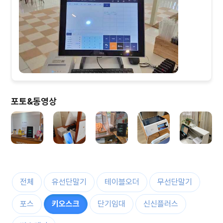
포토&동영상
전체
유선단말기
테이블오더
무선단말기
포스
키오스크
단기임대
신신플러스