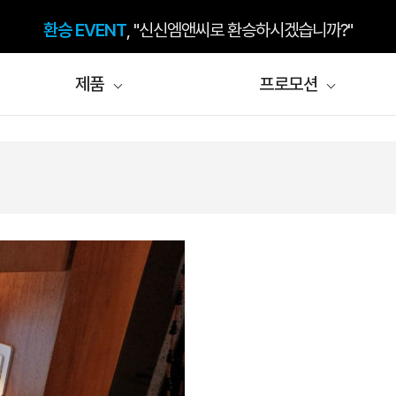
환승 EVENT
, "신신엠앤씨로 환승하시겠습니까?"
제품
프로모션