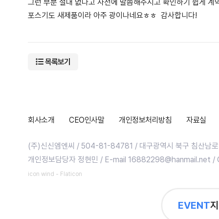
그런 부분 절대 없다고 사전에 말씀해주시고 확인하기 쉽게 계
포스기도 새제품이라 아주 광이나네요ㅎㅎ 감사합니다!
목록보기
회사소개
CEO인사말
개인정보처리방침
자료실
(주)신신엠엔씨 / 504-81-84781 / 대구광역시 북구 침산남로9길 2
개인정보담당자 정현민 / E-mail 16882298@hanmail.net / Co
icon wind - Flaticon
EVENT
지