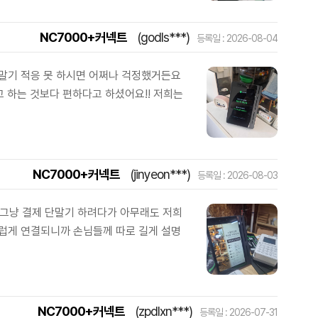
NC7000+커넥트
(godls***)
등록일 : 2026-08-04
단말기 적응 못 하시면 어쩌나 걱정했거든요
 하는 것보다 편하다고 하셨어요!! 저희는
NC7000+커넥트
(jinyeon***)
등록일 : 2026-08-03
 그냥 결제 단말기 하려다가 아무래도 저희
스럽게 연결되니까 손님들께 따로 길게 설명
NC7000+커넥트
(zpdlxn***)
등록일 : 2026-07-31