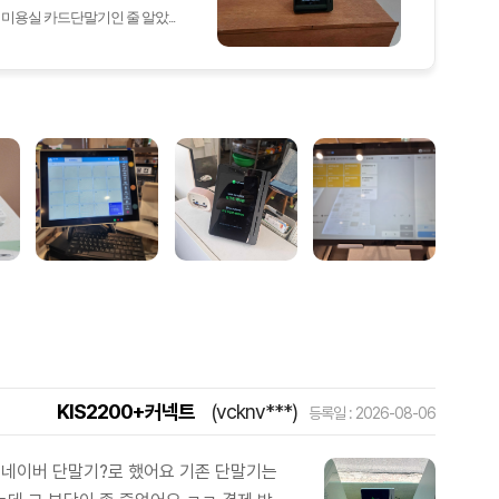
미용실 카드단말기인 줄 알았...
KIS2200+커넥트
(vcknv***)
등록일 : 2026-08-06
 네이버 단말기?로 했어요 기존 단말기는