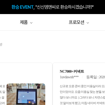
환승 EVENT
, "신신엠앤씨로 환승하시겠습니까?"
제품
프로모션
뷰
NC7000+커넥트
1uvdawnh***
등록일 : 2026
페 포
신규로 오픈 준비 중인 미용실이라 오
, 알
민이었어요. 요즘 미용실 찾는 분들 보
 걸
많다 보니까요 :) 그러다 보니 자연스
 고려
것 알아보게 됐고, 마침 네이버 커넥트