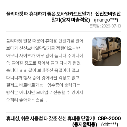
플리마켓 때 휴대하기 좋은 모바일카드단말기!
신신모바일단
말기(용지 미출력용)
(mango***)
등록일 : 2026-07-13
플리마켓 일정 때문에 휴대용 단말기를 알아
보다가 신신모바일단말기로 정했어요~ 받
아보니 사이즈가 아무 맘에 듭니다 주머니에
쏙 들어갈 정도로 작아서 들고 다니기 편했
습니다 ㅎㅎ 같이 보내주신 목걸이에 걸고
다니니까 행사 중에 잃어버릴 걱정도 없고
결제도 바로바로가능~ 영수증이 출력되는
방식은 아니지만 모바일로 전송할 수 있어서
오히려 좋아요~ 손님...
휴대성, 쉬운 사용법 다 갖춘 신신 휴대용 단말기!
CBP-2000
(용지출력용)
(xhlt***)