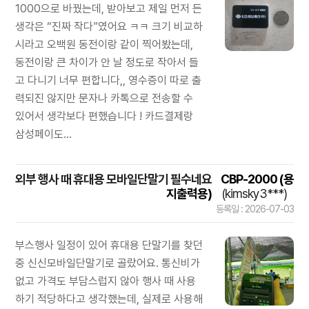
1000으로 바꿨는데, 받아보고 제일 먼저 든
생각은 “진짜 작다”였어요 ㅋㅋ 크기 비교하
시라고 오백원 동전이랑 같이 찍어봤는데,
동전이랑 큰 차이가 안 날 정도로 작아서 들
고 다니기 너무 편합니다,, 영수증이 따로 출
력되진 않지만 문자나 카톡으로 전송할 수
있어서 생각보다 편했습니다 ! 카드결제랑
삼성페이도...
외부 행사 때 휴대용 모바일단말기 필수네요
CBP-2000 (용
지출력용)
(kimsky3***)
등록일 : 2026-07-03
부스행사 일정이 있어 휴대용 단말기를 찾던
중 신신모바일단말기로 골랐어요. 통신비가
없고 가격도 부담스럽지 않아 행사 때 사용
하기 적당하다고 생각했는데, 실제로 사용해