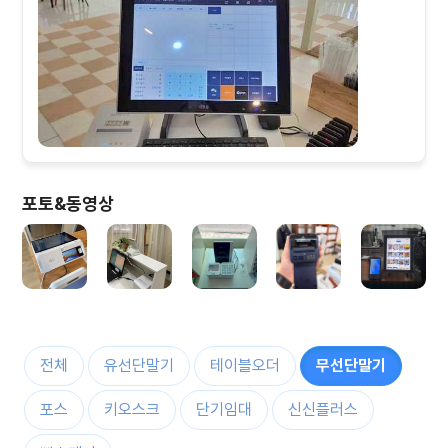
포토&동영상
전체
유선단말기
테이블오더
무선단말기
포스
키오스크
단기임대
신신플러스