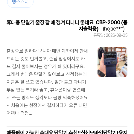
빵스캐너
휴대용 단말기 출장 갈 때 챙겨 다니니 좋네요
CBP-2000 (용
지출력용)
(hojae***)
등록일 : 2026-08-05
출장으로 일하다 보니까 매번 계좌이체 안내
드리는 것도 번거롭고, 손님 입장에서도 카
드 결제 물어보시는 경우가 꽤 있더라구요.
그래서 휴대용 단말기 알아보고 신청했는데
지금은 잘 쓰고 있습니다. 일단 들고 다니기
부담 없는 크기라 좋고, 휴대폰이랑 연결해
서 쓰는 방식도 생각보다 금방 익숙해졌어요
~ 처음에는 현장에서 결제하다가 오류 나면
어쩌나 걱정...
애플페이 가능한 휴대용 단말기 추천!!
신신모바일단말기(용지