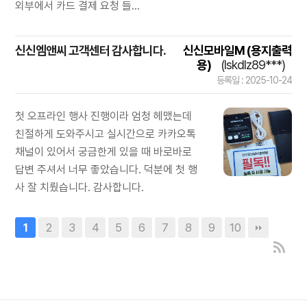
외부에서 카드 결제 요청 들...
신신엠앤씨 고객센터 감사합니다.
신신모바일M (용지출력
용)
(lskdlz89***)
등록일 : 2025-10-24
첫 오프라인 행사 진행이라 엄청 헤맸는데
친절하게 도와주시고 실시간으로 카카오톡
채널이 있어서 궁금한게 있을 때 바로바로
답변 주셔서 너무 좋았습니다. 덕분에 첫 행
사 잘 치뤘습니다. 감사합니다.
2
3
4
5
6
7
8
9
10
1