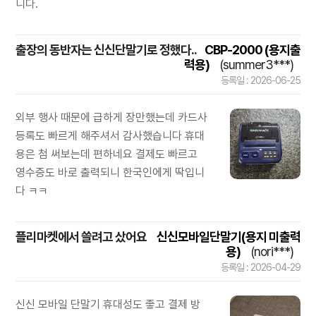
니다.
출장의 동반자는 신신단말기로 정했다..
CBP-2000 (용지출
력용)
(summer3***)
등록일 : 2026-06-25
외부 행사 때문에 급하게 장만했는데 카드사
등록도 빠르게 해주셔서 감사했습니다 휴대
용은 첨 써보는데 편하네요 결제도 빠르고
영수증도 바로 출력되니 한국인에게 딱입니
다 ㅋㅋ
플리마켓에서 쓸려고 샀어요
신신모바일단말기(용지 미출력
용)
(nori***)
등록일 : 2026-04-29
신신 모바일 단말기 휴대성도 좋고 결제 방