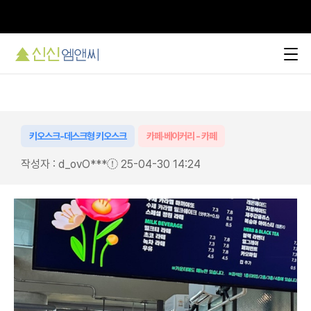
환승 EVENT
, "신신엠앤씨로 환승하시겠습니까?"
키오스크-데스크형 키오스크
카페·베이커리 - 카페
작성자 : d_ovO***
25-04-30 14:24