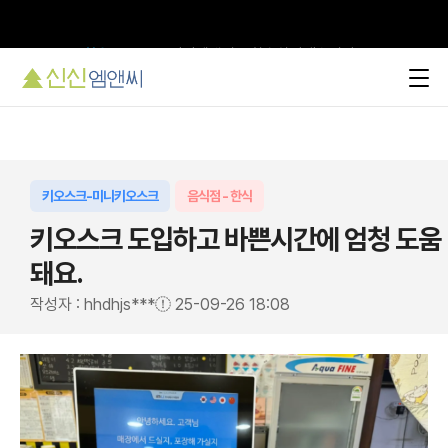
환승 EVENT
, "신신엠앤씨로 환승하시겠습니까?"
키오스크-미니키오스크
음식점 - 한식
키오스크 도입하고 바쁜시간에 엄청 도움
돼요.
작성자 : hhdhjs***
25-09-26 18:08