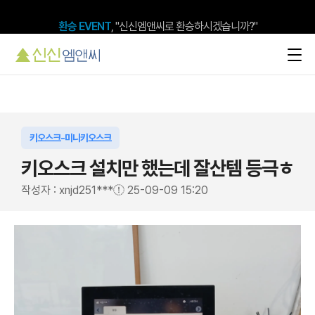
환승 EVENT
, "신신엠앤씨로 환승하시겠습니까?"
키오스크-미니키오스크
키오스크 설치만 했는데 잘산템 등극ㅎ
작성자 : xnjd251***
25-09-09 15:20