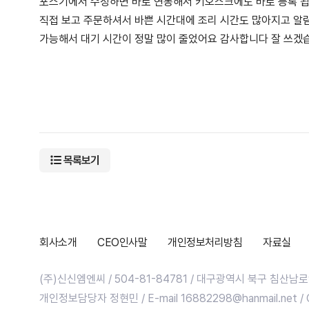
포스기에서 수정하면 바로 연동해서 키오스크에도 바로 등록 됩
직접 보고 주문하셔서 바쁜 시간대에 조리 시간도 많아지고 알
가능해서 대기 시간이 정말 많이 줄었어요 감사합니다 잘 쓰겠
목록보기
회사소개
CEO인사말
개인정보처리방침
자료실
(주)신신엠엔씨 / 504-81-84781 / 대구광역시 북구 침산남로9길 2
개인정보담당자 정현민 / E-mail 16882298@hanmail.net / Co