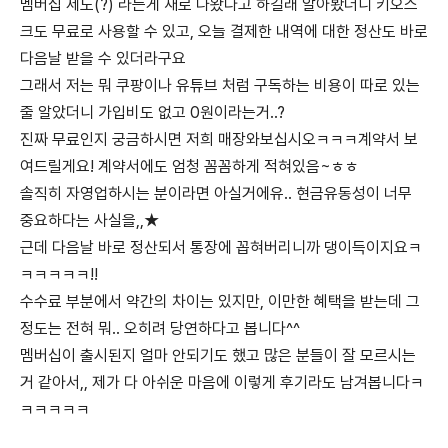
멤버십 제도(?) 라는게 새로 나왔다고 하길래 알아봤더니 키오스
크도 무료로 사용할 수 있고, 오늘 결제한 내역에 대한 정산도 바로
다음날 받을 수 있더라구요
그래서 저는 뭐 쿠팡이나 유튜브 처럼 구독하는 비용이 따로 있는
줄 알았더니 가입비도 없고 0원이라는거..?
진짜 무료인지 궁금하시면 저희 매장와보십시오ㅋㅋㅋ계약서 보
여드릴게요! 계약서에도 엄청 꼼꼼하게 적혀있음~ㅎㅎ
솔직히 자영업하시는 분이라면 아실거에유.. 현금유동성이 너무
중요하다는 사실을,,★
근데 다음날 바로 정산되서 통장에 꼽혀버리니까 댕이득이지요ㅋ
ㅋㅋㅋㅋㅋ!!
수수료 부분에서 약간의 차이는 있지만, 이만한 혜택을 받는데 그
정도는 전혀 뭐.. 오히려 당연하다고 봅니다^^
멤버십이 출시된지 얼마 안되기도 했고 많은 분들이 잘 모르시는
거 같아서,, 제가 다 아쉬운 마음에 이렇게 후기라도 남겨봅니다ㅋ
ㅋㅋㅋㅋㅋ