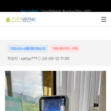
환승 EVENT
, "신신엠앤씨로 환승하시겠습니까?"
키오스크-스탠드형 키오스크
카페·베이커리 - 카페
작성자 : sehyu***
24-09-12 11:36