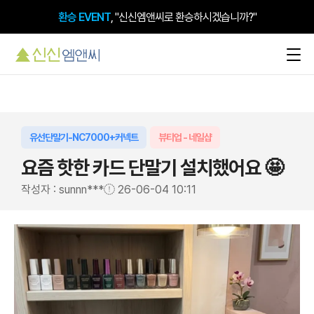
환승 EVENT
, "신신엠앤씨로 환승하시겠습니까?"
유선단말기-NC7000+커넥트
뷰티업 - 네일샵
요즘 핫한 카드 단말기 설치했어요 🤩
작성자 : sunnn***
26-06-04 10:11