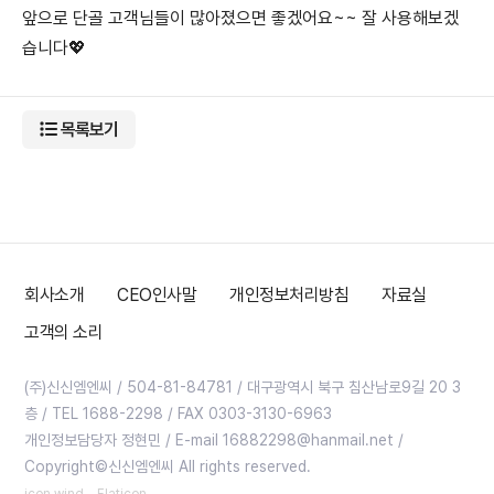
앞으로 단골 고객님들이 많아졌으면 좋겠어요~~ 잘 사용해보겠
습니다💖
목록보기
회사소개
CEO인사말
개인정보처리방침
자료실
고객의 소리
(주)신신엠엔씨 / 504-81-84781 / 대구광역시 북구 침산남로9길 20 3
층 / TEL 1688-2298 / FAX 0303-3130-6963
개인정보담당자 정현민 / E-mail 16882298@hanmail.net /
Copyright©신신엠엔씨 All rights reserved.
icon wind - Flaticon