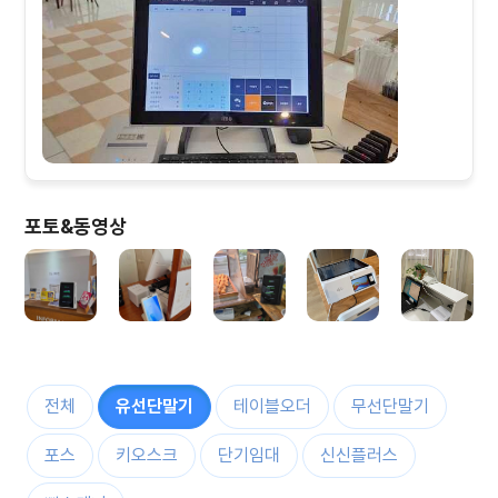
포토&동영상
전체
유선단말기
테이블오더
무선단말기
포스
키오스크
단기임대
신신플러스