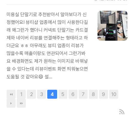
미용실 단말기로 추천받아서 알아보다가 신
청했어요! 뷰티샵 업종에서 많이 사용한다길
래 왜그런가 했더니 커넥트 단말기는 카드결
제와 네이버 리뷰를 연결해주는 형태라고 하
더군요 ㅎㅎ 아무래도 뷰티 업종이 리뷰가
많을수록 매출이랑도 연관되어서 그런가봐
요 배경화면도 제가 원하는 이미지로 바꿔넣
을 수 있다는데 리뷰이벤트 화면 띄워놓으면
도움될 것 같아요😄 설...
1
2
3
5
6
7
8
9
10
4