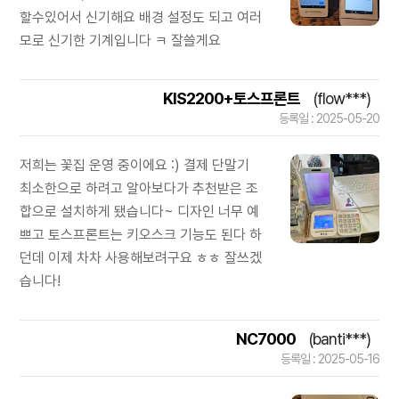
할수있어서 신기해요 배경 설정도 되고 여러
모로 신기한 기계입니다 ㅋ 잘쓸게요
KIS2200+토스프론트
(flow***)
등록일 : 2025-05-20
저희는 꽃집 운영 중이에요 :) 결제 단말기
최소한으로 하려고 알아보다가 추천받은 조
합으로 설치하게 됐습니다~ 디자인 너무 예
쁘고 토스프론트는 키오스크 기능도 된다 하
던데 이제 차차 사용해보려구요 ㅎㅎ 잘쓰겠
습니다!
NC7000
(banti***)
등록일 : 2025-05-16