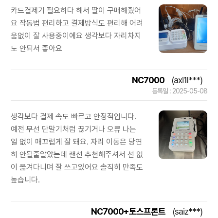
카드결제기 필요하다 해서 딸이 구매해줬어
요 작동법 편리하고 결제방식도 편리해 어려
움없이 잘 사용중이에요 생각보다 자리차지
도 안되서 좋아요
NC7000
(axi1l***)
등록일 : 2025-05-08
생각보다 결제 속도 빠르고 안정적입니다.
예전 무선 단말기처럼 끊기거나 오류 나는
일 없이 매끄럽게 잘 돼요. 자리 이동은 당연
히 안될줄알았는데 랜선 추천해주셔서 선 없
이 옮겨다니며 잘 쓰고있어요 솔직히 만족도
높습니다.
NC7000+토스프론트
(saiz***)