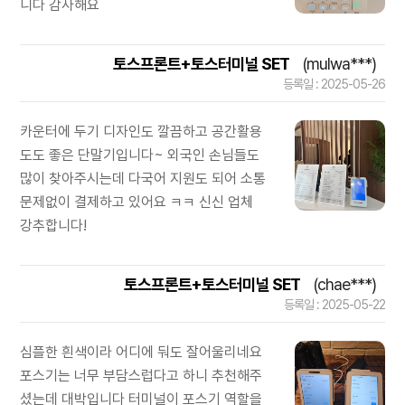
니다 감사해요
토스프론트+토스터미널 SET
(mulwa***)
등록일 : 2025-05-26
카운터에 두기 디자인도 깔끔하고 공간활용
도도 좋은 단말기입니다~ 외국인 손님들도
많이 찾아주시는데 다국어 지원도 되어 소통
문제없이 결제하고 있어요 ㅋㅋ 신신 업체
강추합니다!
토스프론트+토스터미널 SET
(chae***)
등록일 : 2025-05-22
심플한 흰색이라 어디에 둬도 잘어울리네요
포스기는 너무 부담스럽다고 하니 추천해주
셨는데 대박입니다 터미널이 포스기 역할을