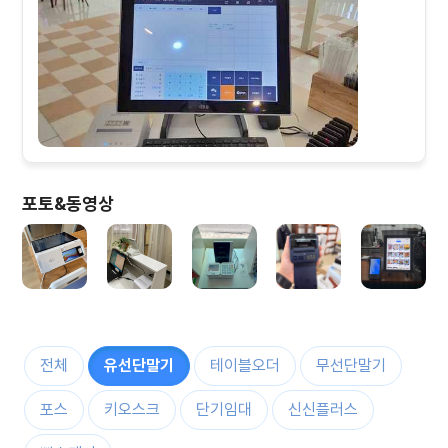
포토&동영상
전체
유선단말기
테이블오더
무선단말기
포스
키오스크
단기임대
신신플러스