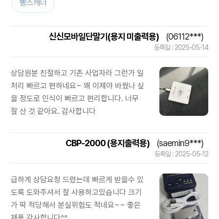
빵스캐너
신신모바일단말기(용지 미출력용)
(06112***)
등록일 : 2025-05-14
상담원분 친절하고 기존 사업자라 그런가 일
처리 빠르고 편하네요~ 왜 이제야 바꿨나 싶
을 정도로 인식이 빠르고 편리합니다. 너무
잘 산 것 같아요. 감사합니다
CBP-2000 (용지출력용)
(saemin9***)
등록일 : 2025-05-12
급하게 상담요청 드렸는데 빠르게 받을수 있
도록 도와주셔서 잘 사용하고있습니다 크기
가 딱 적당해서 분실위험도 적네요~~ 좋은
제품 감사합니다^^