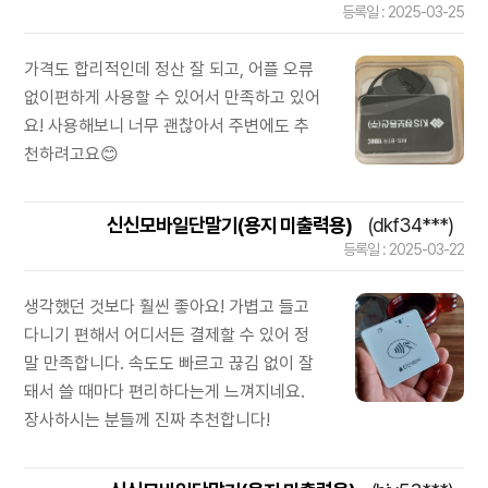
등록일 : 2025-03-25
가격도 합리적인데 정산 잘 되고, 어플 오류
없이편하게 사용할 수 있어서 만족하고 있어
요! 사용해보니 너무 괜찮아서 주변에도 추
천하려고요😊
신신모바일단말기(용지 미출력용)
(dkf34***)
등록일 : 2025-03-22
생각했던 것보다 훨씬 좋아요! 가볍고 들고
다니기 편해서 어디서든 결제할 수 있어 정
말 만족합니다. 속도도 빠르고 끊김 없이 잘
돼서 쓸 때마다 편리하다는게 느껴지네요.
장사하시는 분들께 진짜 추천합니다!