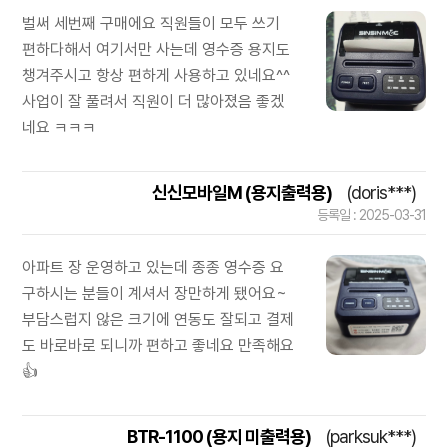
벌써 세번째 구매에요 직원들이 모두 쓰기
편하다해서 여기서만 사는데 영수증 용지도
챙겨주시고 항상 편하게 사용하고 있네요^^
사업이 잘 풀려서 직원이 더 많아졌음 좋겠
네요 ㅋㅋㅋ
신신모바일M (용지출력용)
(doris***)
등록일 : 2025-03-31
아파트 장 운영하고 있는데 종종 영수증 요
구하시는 분들이 계셔서 장만하게 됐어요~
부담스럽지 않은 크기에 연동도 잘되고 결제
도 바로바로 되니까 편하고 좋네요 만족해요
👍
BTR-1100 (용지 미출력용)
(parksuk***)