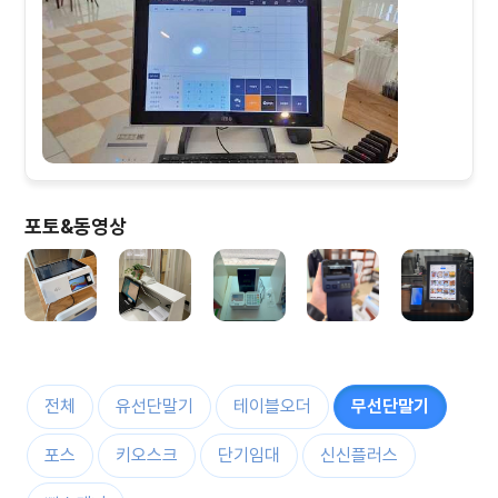
포토&동영상
전체
유선단말기
테이블오더
무선단말기
포스
키오스크
단기임대
신신플러스