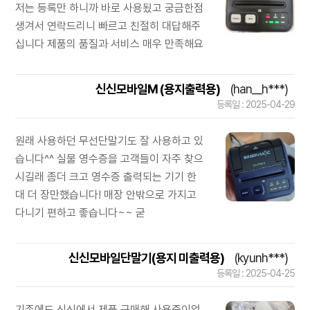
저는 등록만 하니까 바로 사용됬고 궁금한점
생겨서 연락드리니 빠르고 친절히 대답해주
십니다 제품의 품질과 서비스 매우 만족해요
신신모바일M (용지출력용)
(han__h***)
등록일 : 2025-04-29
원래 사용하던 무선단말기도 잘 사용하고 있
습니다^^ 실물 영수증을 고객들이 자주 찾으
시길래 좀더 크고 영수증 출력되는 기기 한
대 더 장만했습니다! 매장 안밖으로 가지고
다니기 편하고 좋습니다~~ 굳
신신모바일단말기(용지 미출력용)
(kyunh***)
등록일 : 2025-04-25
기존에도 신신에서 제품 구매해 사용중이었