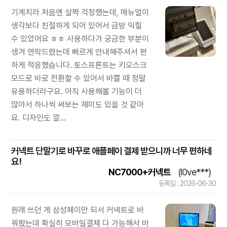
기계치라 처음엔 살짝 걱정했는데, 매뉴얼이
생각보다 친절하게 되어 있어서 금방 익힐
수 있었어요 ㅎㅎ 사용하다가 궁금한 부분이
생겨 연락드렸는데 빠르게 안내해주셔서 편
하게 적응했습니다. 토스프론트는 키오스크
모드로 바로 전환할 수 있어서 바쁠 때 정말
유용하더라구요. 아직 사용해볼 기능이 더
많아서 하나씩 써보는 재미도 있을 것 같아
요. 디자인도 깔...
커넥트 단말기로 바꾸로 애플페이 결제 받으니까 너무 편하네
요!
NC7000+커넥트
(l0ve***)
등록일 : 2026-06-30
원래 쓰던 게 삼성페이만 되서 커넥트로 바
꿔봤는데 확실히 모바일결제 다 가능해서 바