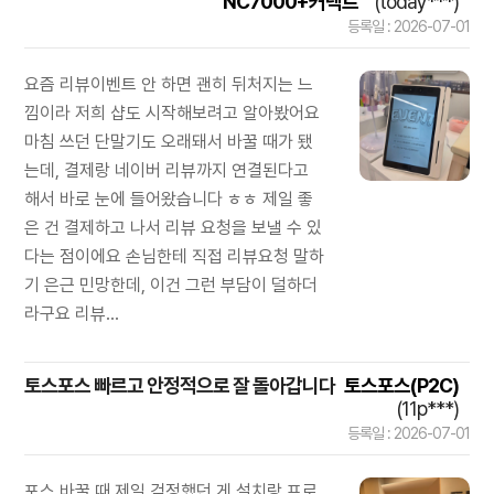
NC7000+커넥트
(today***)
등록일 : 2026-07-01
요즘 리뷰이벤트 안 하면 괜히 뒤처지는 느
낌이라 저희 샵도 시작해보려고 알아봤어요
마침 쓰던 단말기도 오래돼서 바꿀 때가 됐
는데, 결제랑 네이버 리뷰까지 연결된다고
해서 바로 눈에 들어왔습니다 ㅎㅎ 제일 좋
은 건 결제하고 나서 리뷰 요청을 보낼 수 있
다는 점이에요 손님한테 직접 리뷰요청 말하
기 은근 민망한데, 이건 그런 부담이 덜하더
라구요 리뷰...
토스포스 빠르고 안정적으로 잘 돌아갑니다
토스포스(P2C)
(11p***)
등록일 : 2026-07-01
포스 바꿀 때 제일 걱정했던 게 설치랑 프로