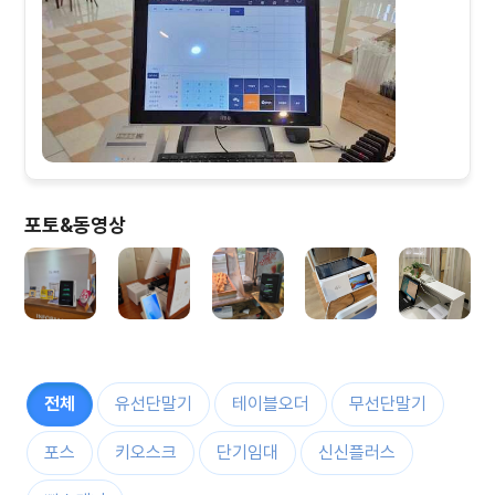
포토&동영상
전체
유선단말기
테이블오더
무선단말기
포스
키오스크
단기임대
신신플러스