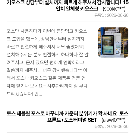
키오스크 상담부터 설치까지 빠르게 해주셔서 감사합니다!
15
인치 일체형 키오스크
(seokk***)
등록일 : 2026-06-30
포스만 사용하다가 이번에 큰맘먹고 키오스
크 도입을 했는데, 상담안내부터 설치까지
빠르고 친절하게 해주셔서 너무 좋았어요!
설치해주시는 분도 친절하게 하나하나 잘 알
려주시고, 문제 있으면 편하게 연락하라고
말씀까지 해주시니 너무 감사했습니다^^ 이
래서 포스나 키오스크 같은 제품은 전문 업
체에 맡기나 보네요~ 사후관리까지 잘 부탁
드리겠습니다! 번...
토스 태블릿 포스로 바꾸니까 카운터 분위기가 확 사네요
토스
프론트+토스터미널 SET
(alswl0***)
등록일 : 2026-06-30