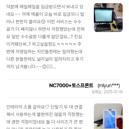
덕분에 매일매일을 입금받으면서 보내고 있
네요~~ 어제 매출이 오늘 바로 입금되니 얼
마나 편한지 몰라요😚 이런 서비스는 수수
료가 더 쎄지않나 하면서 걱정했었는데 전혀
요 일반 수수료랑 다를게 없던걸요...? 진심
이거웨안써..? 하고싶을정도ㅋㅋㅋㅋㅋ 주
변에 자영업하는 지인들한테는 알려줬는데
다른 분들한테도 널리널리 알려지라고 후기
까지 남겨봅니다~~😊🖐🏻...
NC7000+토스프론트
(mlyun***)
등록일 : 2025-01-16
인테리어 소품 같아요🤍 단말기 두 대 연결
해서 사용하는게 불편하진 않을까 걱정했는
데 괜한 걱정이었네요 둘 다 사이즈가 큰 편