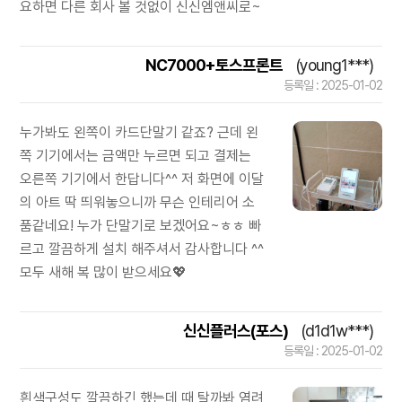
요하면 다른 회사 볼 것없이 신신엠앤씨로~
NC7000+토스프론트
(young1***)
등록일 : 2025-01-02
누가봐도 왼쪽이 카드단말기 같죠? 근데 왼
쪽 기기에서는 금액만 누르면 되고 결제는
오른쪽 기기에서 한답니다^^ 저 화면에 이달
의 아트 딱 띄워놓으니까 무슨 인테리어 소
품같네요! 누가 단말기로 보겠어요~ㅎㅎ 빠
르고 깔끔하게 설치 해주셔서 감사합니다 ^^
모두 새해 복 많이 받으세요💖
신신플러스(포스)
(d1d1w***)
등록일 : 2025-01-02
흰색구성도 깔끔하긴 했는데 때 탈까봐 염려