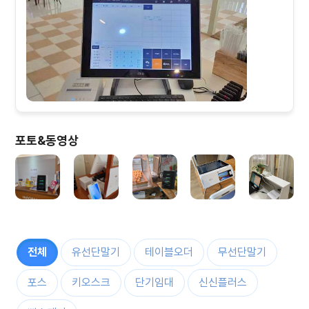
포토&동영상
전체
유선단말기
테이블오더
무선단말기
포스
키오스크
단기임대
신신플러스