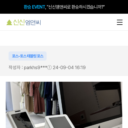
환승 EVENT
, "신신엠앤씨로 환승하시겠습니까?"
포스-토스 태블릿 포스
작성자 : parkhs9***
24-09-04 16:19